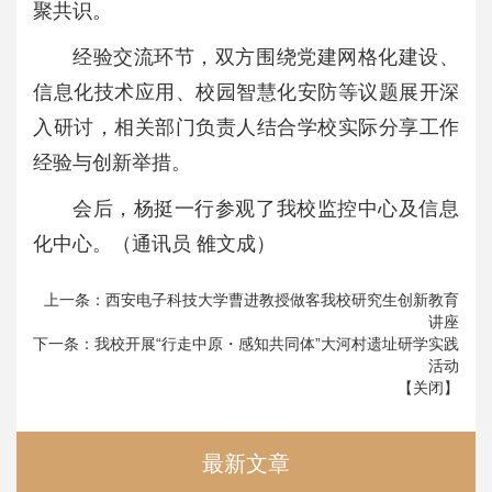
聚共识。
经验交流环节，双方围绕党建网格化建设、
信息化技术应用、校园智慧化安防等议题展开深
入研讨，相关部门负责人结合学校实际分享工作
经验与创新举措。
会后，杨挺一行参观了我校监控中心及信息
化中心。（通讯员 雒文成）
上一条：
西安电子科技大学曹进教授做客我校研究生创新教育
讲座
下一条：
我校开展“行走中原・感知共同体”大河村遗址研学实践
活动
【
关闭
】
最新文章