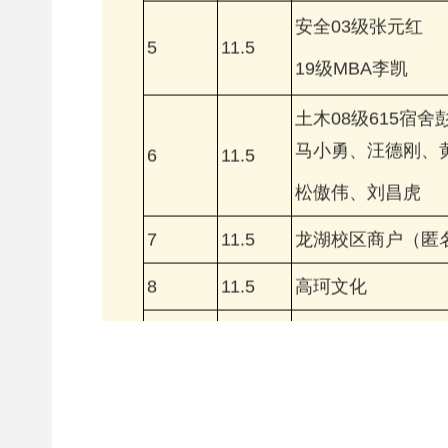
安全03级张元红
5
11.5
19级MBA李凯
土木08级615宿舍
马小勇、汪德刚、
6
11.5
松傲伟、刘昌虎
7
11.5
龙湖校区商户（匿
8
11.5
高珂文化
新闻与传播学院
9
11.5
播音214班 付一方
21级建工学院