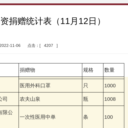
资捐赠统计表（11月12日）
22-11-06
点击：[
4207
]
医用酒精消毒液
瓶
100
店）
免洗手消毒凝胶
瓶
100
捐赠物
规格
数量
医用外科口罩
只
1000
公司
农夫山泉
瓶
1008
有限公
一次性医用中单
条
100