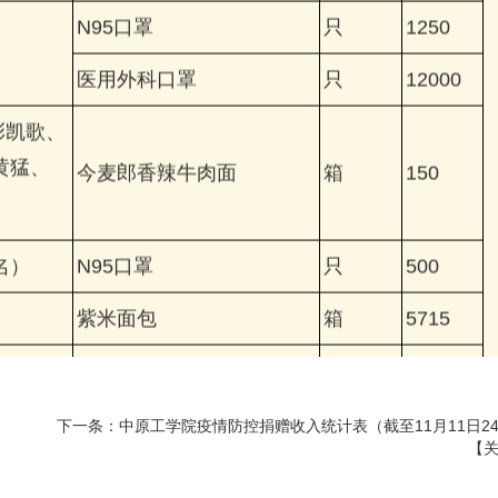
N95口罩
只
1250
医用外科口罩
只
12000
彭凯歌、
黄猛、
今麦郎香辣牛肉面
箱
150
名）
N95口罩
只
500
紫米面包
箱
5715
医用外科口罩
只
50000
下一条：
中原工学院疫情防控捐赠收入统计表（截至11月11日2
【
方便面
箱
30