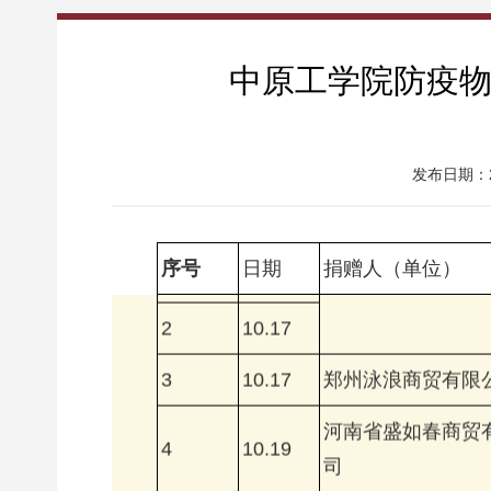
中原工学院防疫物
发布日期：20
1
10.15
越人大药房（227
序号
日期
捐赠人（单位）
2
10.17
3
10.17
郑州泳浪商贸有限
河南省盛如春商贸
4
10.19
司