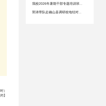
我校2026年暑期干部专题培训班...
郭涛带队赴确山县调研校地结对...
4时）
关闭
】