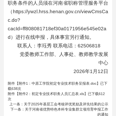
职务条件的人员须在河南省职称管理服务平台
（https://ywzl.hrss.henan.gov.cn/viewCmsCa
c.do?
cacId=ff808081718ef30a0171956e545e02a
d）进行在线申报，具体事宜另行通知。
联系人：李珏秀 联系电话：62506818
党委教师工作部、人事处、教师教学发展
中心
2026年1月12日
附件【
附件1：中原工学院初定专业技术职务呈报表.doc
】已下
载
638
次
附件【
附件2：初定专业技术职务人员汇总表.xls
】已下载
612
次
上一条：
关于2025年基层工会考核评优奖励及评先结果的公示
下一条：
关于河南省优势特色本科专业集群立项培育申报工作
的通知